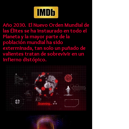
Año 2030. El Nuevo Orden Mundial de
las Élites se ha instaurado en todo el
Planeta y la mayor parte de la
población mundial ha sido
exterminada, tan solo un puñado de
valientes tratan de sobrevivir en un
infierno distópico.