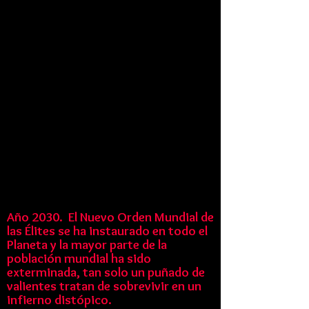
Año 2030. El Nuevo Orden Mundial de
las Élites se ha instaurado en todo el
Planeta y la mayor parte de la
población mundial ha sido
exterminada, tan solo un puñado de
valientes tratan de sobrevivir en un
infierno distópico.