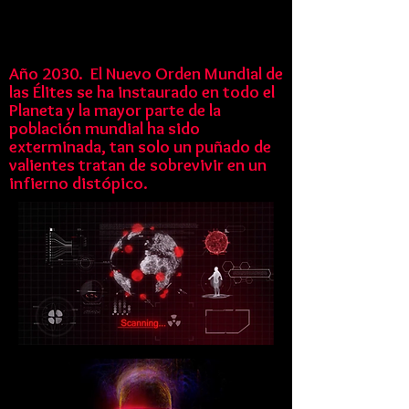
Año 2030. El Nuevo Orden Mundial de
las Élites se ha instaurado en todo el
Planeta y la mayor parte de la
población mundial ha sido
exterminada, tan solo un puñado de
valientes tratan de sobrevivir en un
infierno distópico.