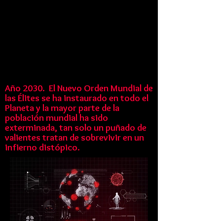
Año 2030. El Nuevo Orden Mundial de
las Élites se ha instaurado en todo el
Planeta y la mayor parte de la
población mundial ha sido
exterminada, tan solo un puñado de
valientes tratan de sobrevivir en un
infierno distópico.