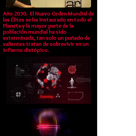
Año 2030. El Nuevo Orden Mundial de
las Élites se ha instaurado en todo el
Planeta y la mayor parte de la
población mundial ha sido
exterminada, tan solo un puñado de
valientes tratan de sobrevivir en un
infierno distópico.